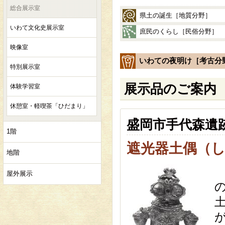
総合展示室
県土の誕生［地質分野］
いわて文化史展示室
庶民のくらし［民俗分野］
映像室
いわての夜明け［考古分
特別展示室
展示品のご案内
体験学習室
休憩室・軽喫茶「ひだまり」
盛岡市手代森遺
1階
遮光器土偶（
地階
屋外展示