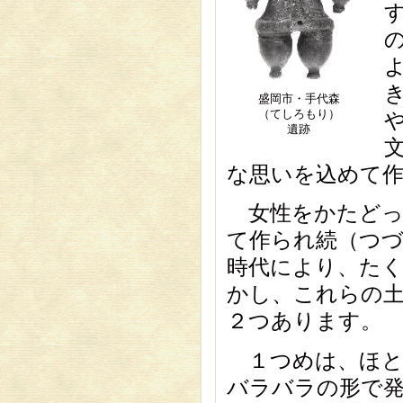
盛岡市・手代森
（てしろもり）
遺跡
な思いを込めて
女性をかたどっ
て作られ続（つ
時代により、た
かし、これらの
２つあります。
１つめは、ほと
バラバラの形で