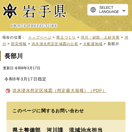
SELECT
LANGUAGE
現在の位置：
トップページ
>
県土づくり
>
河川・砂防・土砂災害
>
河
川
>
防災情報
>
洪水浸水想定区域図の公表
>
大船渡地域
> 長部川
長部川
更新日 令和8年3月17日
令和8年3月17日指定
洪水浸水想定区域図（想定最大規模）（PDF）
このページに関する
お問い合わせ
県土整備部 河川課
流域治水担当