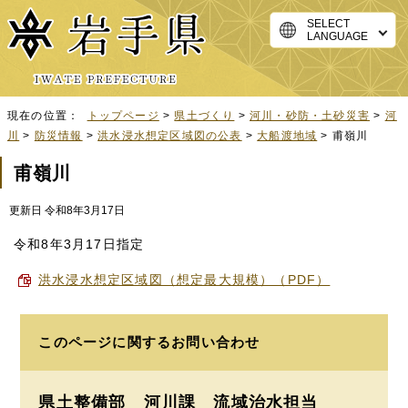
SELECT
LANGUAGE
現在の位置：
トップページ
>
県土づくり
>
河川・砂防・土砂災害
>
河
川
>
防災情報
>
洪水浸水想定区域図の公表
>
大船渡地域
> 甫嶺川
甫嶺川
更新日 令和8年3月17日
令和8年3月17日指定
洪水浸水想定区域図（想定最大規模）（PDF）
このページに関する
お問い合わせ
県土整備部 河川課
流域治水担当