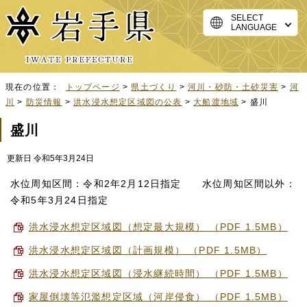
SELECT
LANGUAGE
現在の位置：
トップページ
>
県土づくり
>
河川・砂防・土砂災害
>
河
川
>
防災情報
>
洪水浸水想定区域図の公表
>
大船渡地域
> 盛川
盛川
更新日 令和5年3月24日
水位周知区間：令和2年2月12日指定 水位周知区間以外：
令和5年3月24日指定
洪水浸水想定区域図（想定最大規模） （PDF 1.5MB）
洪水浸水想定区域図（計画規模） （PDF 1.5MB）
洪水浸水想定区域図（浸水継続時間） （PDF 1.5MB）
家屋倒壊等氾濫想定区域（河岸侵食） （PDF 1.5MB）