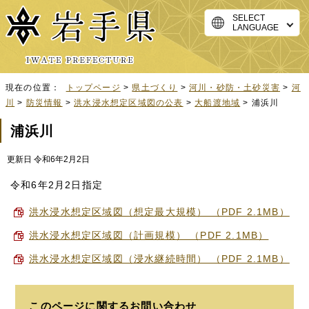
SELECT
LANGUAGE
現在の位置：
トップページ
>
県土づくり
>
河川・砂防・土砂災害
>
河
川
>
防災情報
>
洪水浸水想定区域図の公表
>
大船渡地域
> 浦浜川
浦浜川
更新日 令和6年2月2日
令和6年2月2日指定
洪水浸水想定区域図（想定最大規模） （PDF 2.1MB）
洪水浸水想定区域図（計画規模） （PDF 2.1MB）
洪水浸水想定区域図（浸水継続時間） （PDF 2.1MB）
このページに関する
お問い合わせ