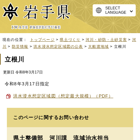
SELECT
LANGUAGE
現在の位置：
トップページ
>
県土づくり
>
河川・砂防・土砂災害
>
河
川
>
防災情報
>
洪水浸水想定区域図の公表
>
大船渡地域
> 立根川
立根川
更新日 令和8年3月17日
令和8年3月17日指定
洪水浸水想定区域図（想定最大規模）（PDF）
このページに関する
お問い合わせ
県土整備部 河川課
流域治水担当