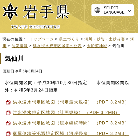
SELECT
LANGUAGE
現在の位置：
トップページ
>
県土づくり
>
河川・砂防・土砂災害
>
河
川
>
防災情報
>
洪水浸水想定区域図の公表
>
大船渡地域
> 気仙川
気仙川
更新日 令和5年3月24日
水位周知区間：平成30年10月30日指定 水位周知区間以
外：令和5年3月24日指定
洪水浸水想定区域図（想定最大規模） （PDF 3.2MB）
洪水浸水想定区域図（計画規模） （PDF 3.2MB）
洪水浸水想定区域図（浸水継続時間） （PDF 3.2MB）
家屋倒壊等氾濫想定区域（河岸侵食） （PDF 3.2MB）