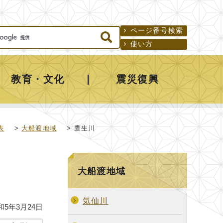
ページ番号検索
使い方
教育・文化
震災復興
表
>
大船渡地域
> 鷹生川
大船渡地域
気仙川
和5年3月24日