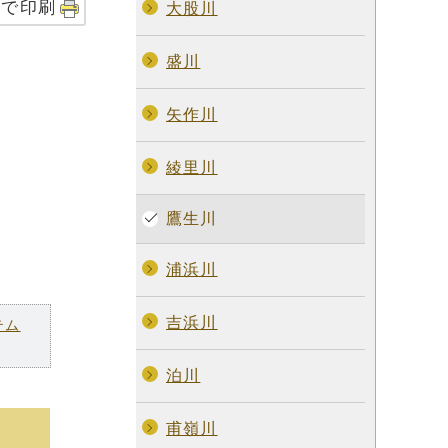
字で印刷
大股川
盛川
矢作川
綾里川
鷹生川
浦浜川
吉浜川
テム
泊川
甫嶺川