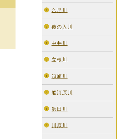
合足川
後の入川
中井川
立根川
須崎川
船河原川
浜田川
川原川