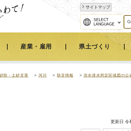
サイトマップ
SELECT
LANGUAGE
産業・雇用
県土づくり
砂防・土砂災害
>
河川
>
防災情報
>
洪水浸水想定区域図の公
更新日 令