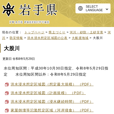
SELECT
LANGUAGE
現在の位置：
トップページ
>
県土づくり
>
河川・砂防・土砂災害
>
河
川
>
防災情報
>
洪水浸水想定区域図の公表
>
大船渡地域
> 大股川
大股川
更新日 令和8年5月29日
水位周知区間：平成30年10月30日指定、令和8年5月29日指
定 水位周知区間以外：令和8年5月29日指定
洪水浸水想定区域図（想定最大規模） （PDF）
洪水浸水想定区域図（計画規模） （PDF）
洪水浸水想定区域図（浸水継続時間） （PDF）
家屋倒壊等氾濫想定区域（河岸侵食） （PDF）