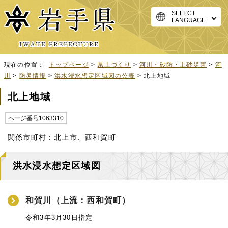
SELECT
LANGUAGE
現在の位置：
トップページ
>
県土づくり
>
河川・砂防・土砂災害
>
河
川
>
防災情報
>
洪水浸水想定区域図の公表
> 北上地域
北上地域
ページ番号1063310
関係市町村：北上市、西和賀町
洪水浸水想定区域図
和賀川（上流：西和賀町）
令和3年3月30日指定