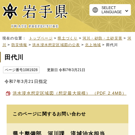
SELECT
LANGUAGE
現在の位置：
トップページ
>
県土づくり
>
河川・砂防・土砂災害
>
河
川
>
防災情報
>
洪水浸水想定区域図の公表
>
北上地域
> 田代川
田代川
ページ番号1081928
更新日 令和7年3月21日
令和7年3月21日指定
洪水浸水想定区域図（想定最大規模） （PDF 2.4MB）
このページに関する
お問い合わせ
県土整備部 河川課
流域治水担当