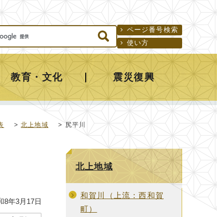
ページ番号検索
使い方
教育・文化
震災復興
表
>
北上地域
> 尻平川
北上地域
和賀川（上流：西和賀
和8年3月17日
町）