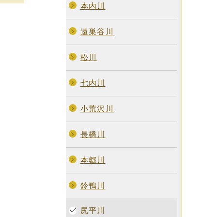
本内川
遠巣谷川
松川
七内川
小荒沢川
長橋川
本郷川
鈴鴨川
尻平川