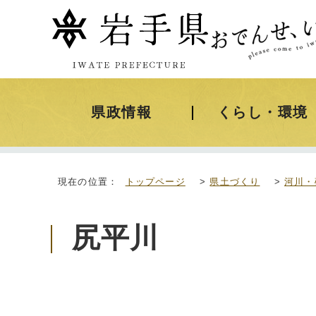
県政情報
くらし・環境
現在の位置：
トップページ
>
県土づくり
>
河川・
尻平川