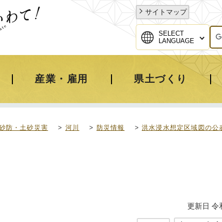
サイトマップ
SELECT
LANGUAGE
産業・雇用
県土づくり
砂防・土砂災害
>
河川
>
防災情報
>
洪水浸水想定区域図の公
更新日 令