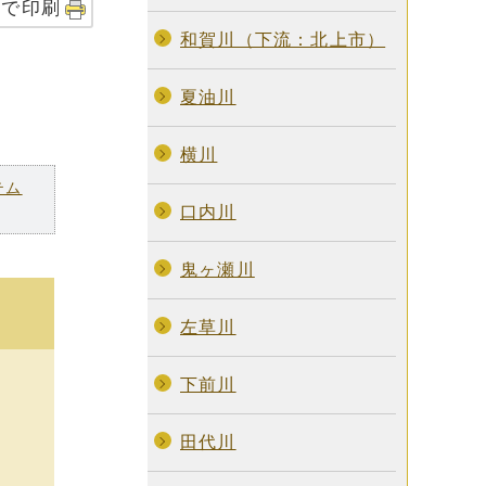
字で印刷
和賀川（下流：北上市）
夏油川
横川
テム
口内川
鬼ヶ瀬川
左草川
下前川
田代川