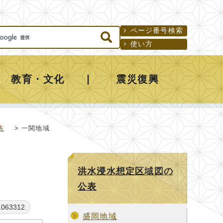
ページ番号検索
使い方
教育・文化
震災復興
表
> 一関地域
洪水浸水想定区域図の
公表
63312
盛岡地域