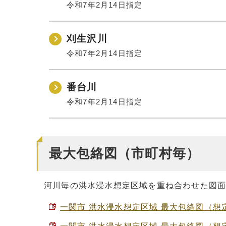
令和7年2月14日指定
刈生沢川
令和7年2月14日指定
番台川
令和7年2月14日指定
最大包絡図（市町村毎）
河川毎の洪水浸水想定区域を重ね合わせた図
一関市 洪水浸水想定区域 最大包絡図（想定最