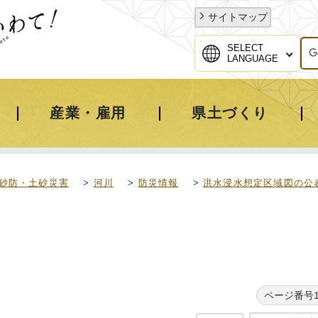
サイトマップ
SELECT
LANGUAGE
産業・雇用
県土づくり
砂防・土砂災害
>
河川
>
防災情報
>
洪水浸水想定区域図の公
ページ番号10