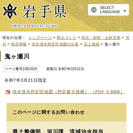
SELECT
LANGUAGE
現在の位置：
トップページ
>
県土づくり
>
河川・砂防・土砂災害
>
河
川
>
防災情報
>
洪水浸水想定区域図の公表
>
北上地域
> 鬼ヶ瀬川
鬼ヶ瀬川
ページ番号1081925
更新日 令和7年3月21日
令和7年3月21日指定
洪水浸水想定区域図（想定最大規模） （PDF 3.8MB）
このページに関する
お問い合わせ
県土整備部 河川課
流域治水担当