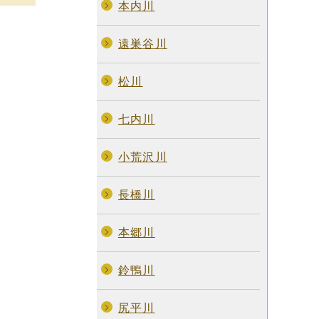
本内川
遠巣谷川
松川
七内川
小荒沢川
長橋川
本郷川
鈴鴨川
尻平川