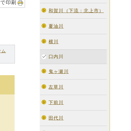
字で印刷
和賀川（下流：北上市）
夏油川
横川
テム
口内川
鬼ヶ瀬川
左草川
下前川
田代川