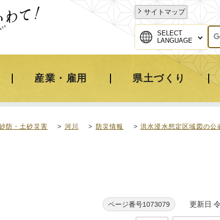
サイトマップ
SELECT
LANGUAGE
産業・雇用
県土づくり
砂防・土砂災害
>
河川
>
防災情報
>
洪水浸水想定区域図の公
更新日 令
ページ番号1073079