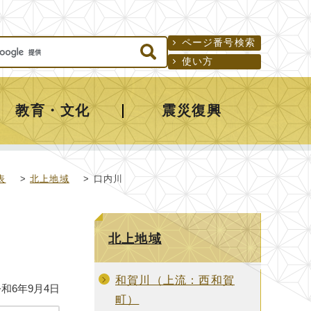
ページ番号検索
使い方
教育・文化
震災復興
表
>
北上地域
> 口内川
北上地域
和賀川（上流：西和賀
和6年9月4日
町）