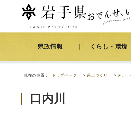
県政情報
くらし・環境
現在の位置：
トップページ
>
県土づくり
>
河川・
口内川