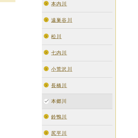
本内川
遠巣谷川
松川
七内川
小荒沢川
長橋川
本郷川
鈴鴨川
尻平川