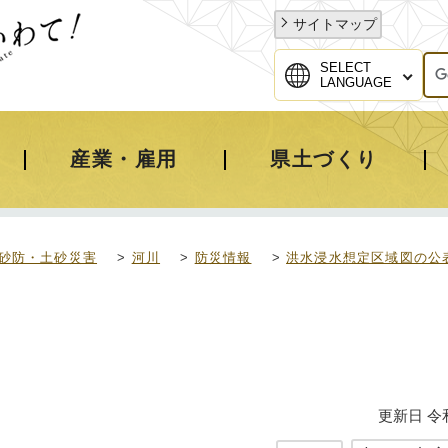
サイトマップ
SELECT
LANGUAGE
産業・雇用
県土づくり
砂防・土砂災害
>
河川
>
防災情報
>
洪水浸水想定区域図の公
更新日 令