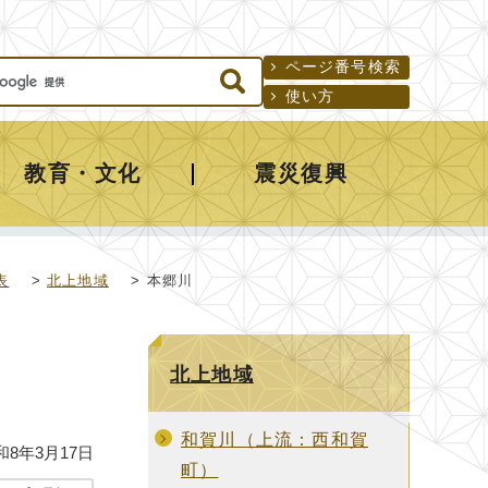
ページ番号検索
使い方
教育・文化
震災復興
表
>
北上地域
> 本郷川
北上地域
和賀川（上流：西和賀
和8年3月17日
町）