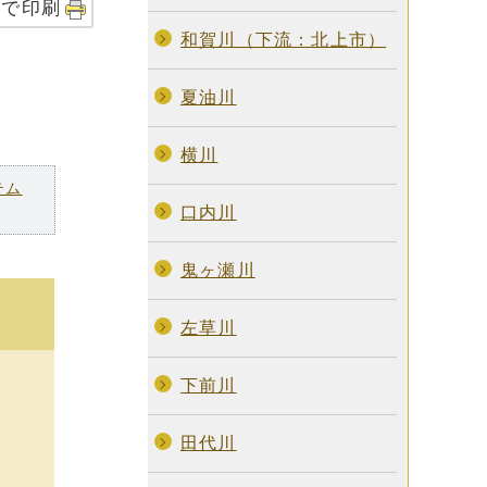
字で印刷
和賀川（下流：北上市）
夏油川
横川
テム
口内川
鬼ヶ瀬川
左草川
下前川
田代川