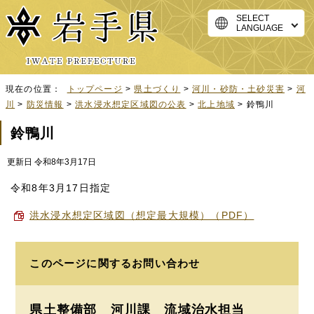
SELECT
LANGUAGE
現在の位置：
トップページ
>
県土づくり
>
河川・砂防・土砂災害
>
河
川
>
防災情報
>
洪水浸水想定区域図の公表
>
北上地域
> 鈴鴨川
鈴鴨川
更新日 令和8年3月17日
令和8年3月17日指定
洪水浸水想定区域図（想定最大規模）（PDF）
このページに関する
お問い合わせ
県土整備部 河川課
流域治水担当