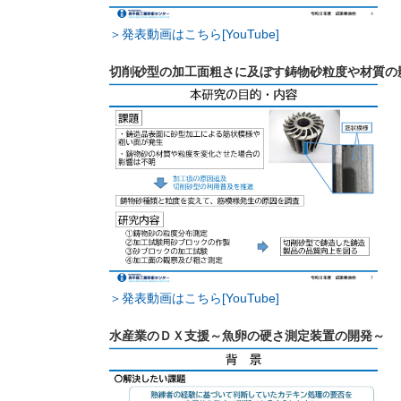
＞発表動画はこちら[YouTube]
切削砂型の加工面粗さに及ぼす鋳物砂粒度や材質の
＞発表動画はこちら[YouTube]
水産業のＤＸ支援～魚卵の硬さ測定装置の開発～