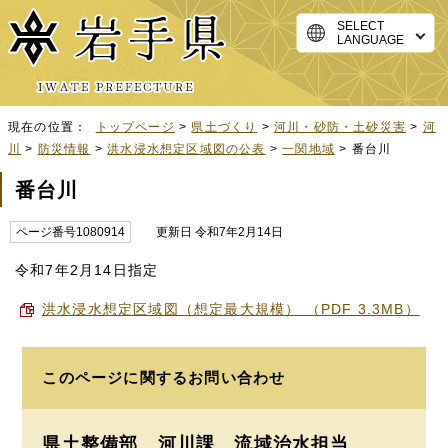
SELECT
LANGUAGE
現在の位置：
トップページ
>
県土づくり
>
河川・砂防・土砂災害
>
河
川
>
防災情報
>
洪水浸水想定区域図の公表
>
一関地域
> 番台川
番台川
ページ番号1080914
更新日 令和7年2月14日
令和7年2月14日指定
洪水浸水想定区域図（想定最大規模） （PDF 3.3MB）
このページに関する
お問い合わせ
県土整備部 河川課
流域治水担当