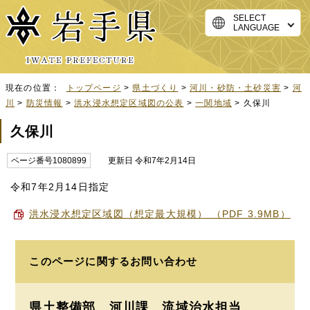
SELECT
LANGUAGE
現在の位置：
トップページ
>
県土づくり
>
河川・砂防・土砂災害
>
河
川
>
防災情報
>
洪水浸水想定区域図の公表
>
一関地域
> 久保川
久保川
ページ番号1080899
更新日 令和7年2月14日
令和7年2月14日指定
洪水浸水想定区域図（想定最大規模） （PDF 3.9MB）
このページに関する
お問い合わせ
県土整備部 河川課
流域治水担当