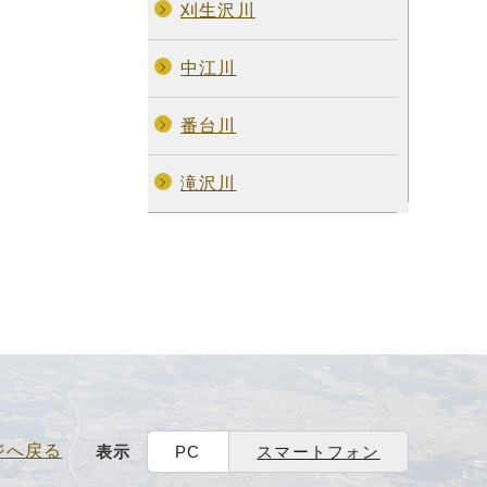
刈生沢川
中江川
番台川
滝沢川
ジへ戻る
表示
PC
スマートフォン