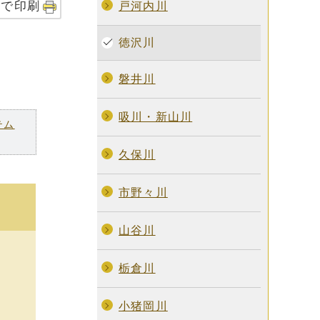
字で印刷
戸河内川
徳沢川
磐井川
吸川・新山川
テム
久保川
市野々川
山谷川
栃倉川
小猪岡川