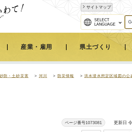
サイトマップ
SELECT
LANGUAGE
産業・雇用
県土づくり
砂防・土砂災害
>
河川
>
防災情報
>
洪水浸水想定区域図の公
更新日 令
ページ番号1073081