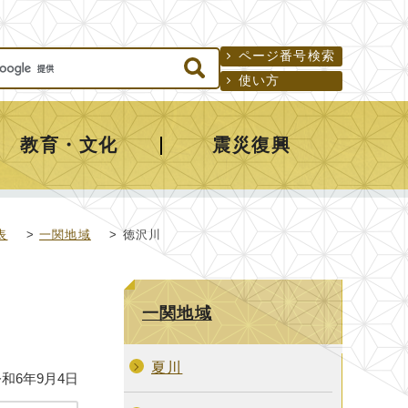
ページ番号検索
使い方
教育・文化
震災復興
表
>
一関地域
> 徳沢川
一関地域
夏川
和6年9月4日