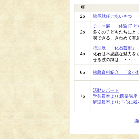
項
2p
館長就任ごあいさつ
テーマ展 「体験!子ど
2p
多くの子どもたちにと
喫できる、きわめて有
特別展 「化石芸術」
4p
化石は不思議な魅力を
せる波の跡は、・・・
6p
館蔵資料紹介 「金小
活動レポート
7p
学芸員室より:民俗講座
解説員室より:「心に残
博