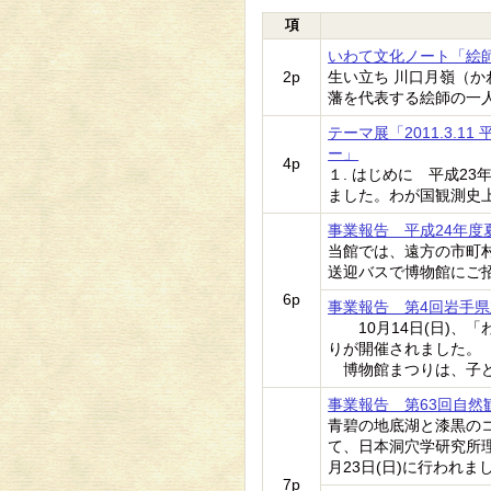
項
いわて文化ノート「絵
2p
生い立ち 川口月嶺（かわ
藩を代表する絵師の一人
テーマ展「2011.3.
ー」
4p
１. はじめに 平成2
ました。わが国観測史
事業報告 平成24年
当館では、遠方の市町
送迎バスで博物館にご
6p
事業報告 第4回岩手
10月14日(日)、
りが開催されました。
博物館まつりは、子ど
事業報告 第63回自
青碧の地底湖と漆黒の
て、日本洞穴学研究所
月23日(日)に行われま
7p