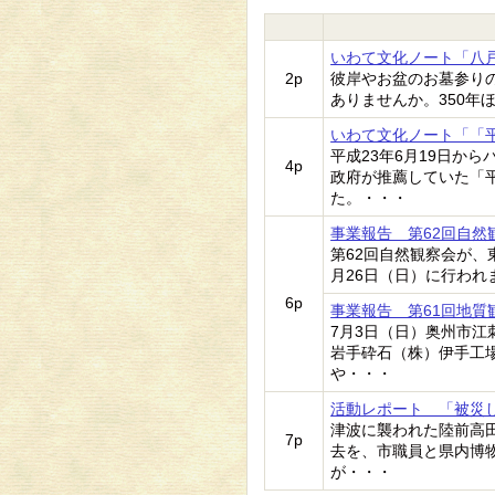
いわて文化ノート「八
2p
彼岸やお盆のお墓参り
ありませんか。350年
いわて文化ノート「「
平成23年6月19日か
4p
政府が推薦していた「
た。・・・
事業報告 第62回自
第62回自然観察会が、
月26日（日）に行わ
6p
事業報告 第61回地
7月3日（日）奥州市
岩手砕石（株）伊手工
や・・・
活動レポート 「被災
津波に襲われた陸前高
7p
去を、市職員と県内博
が・・・