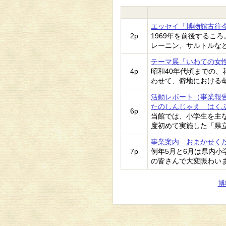
エッセイ「博物館古往
2p
1969年を前後するこ
レーニン、サルトルな
テーマ展「いわての女
4p
昭和40年代頃までの
わせて、僻地における
活動レポート（事業報
たのしんじゃえ はく
6p
当館では、小学生を主
度初めて実施した「県
事業案内 おまかせく
7p
例年5月と6月は県内
の皆さんで大変賑わい
博