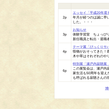
エッセイ「平成20年度
2p
年月が経つのは誠に早
した。・・・
お知らせ
3p
体験学習室 ちょっぴ
新任職員と転出・退職
テーマ展「びっくりサ
4p
怪物がおそってきた！
木や草はそれぞれのや
特別展「瀬戸内寂聴展
この展覧会は、瀬戸内寂
6p
家生活も50周年を迎
も呼ばれる寂聴さんの
博