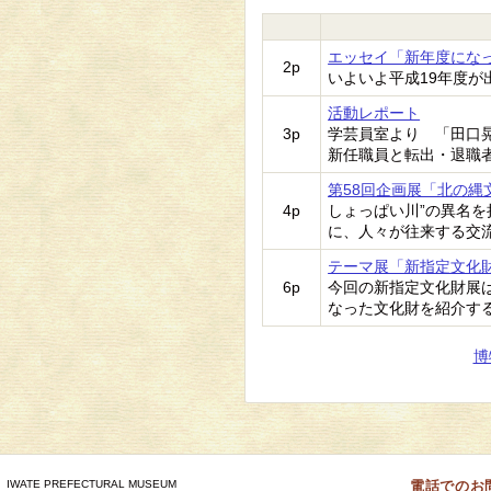
エッセイ「新年度にな
2p
いよいよ平成19年度
活動レポート
3p
学芸員室より 「田口
新任職員と転出・退職
第58回企画展「北の縄
4p
しょっぱい川”の異名
に、人々が往来する交
テーマ展「新指定文化
6p
今回の新指定文化財展
なった文化財を紹介す
博
IWATE PREFECTURAL MUSEUM
電話でのお