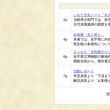
いわて文化ノート「衣
2p
当館考古部門では、前
古代末期遺跡の調査を
企画展「生と死と」
4p
本展では、岩手県に内
死生観の多様性につい
エッセイ「古民家のリ
6p
岩手県立博物館の敷地
開館当初から、屋外展
活動レポート
7p
学芸員室より「下流ま
解説員室より「お客様
博