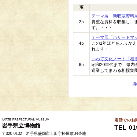
項
テーマ展「新収蔵資料
2p
貴重な資料を収集し、
す。・・・
テーマ展「ハザードマ
4p
この1年ほどをふりか
れます・・・
いわて文化ノート「相
6p
昭和20年代まで、県
巡業してまわる相撲集
博
IWATE PREFECTURAL MUSEUM
電話でのお
岩手県立博物館
TEL 01
〒020-0102 岩手県盛岡市上田字松屋敷34番地