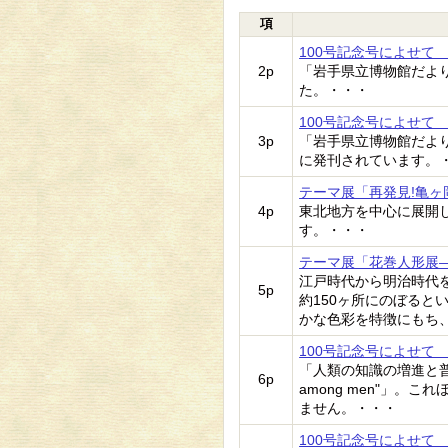
項
100号記念号によせて
2p
「岩手県立博物館だより
た。・・・
100号記念号によせて
3p
「岩手県立博物館だより
に発刊されています。
テーマ展「再発見!亀
4p
東北地方を中心に展開
す。・・・
テーマ展「花巻人形展
江戸時代から明治時代
5p
約150ヶ所にのぼると
かな色彩を特徴にもち
100号記念号によせて
「人類の知識の増進と普及のために 
6p
among men"」
ません。・・・
100号記念号によせて