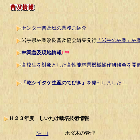
センター普及班の業務ご紹介
岩手県林業改良普及協会編集発行
「岩手の林業」林
林業普及現地情報
高校生を対象とした高性能林業機械操作研修会を開催
「乾シイタケ生産のてびき」
を発刊しました！
Ｈ２３年度 しいたけ栽培技術情報
ホダ木の管理
№ 1