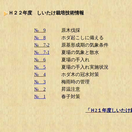
Ｈ２２年度 しいたけ栽培技術情報
№ 9
原木伐採
№ 8
ホダ起こしに備える
№ 7‐2
原基形成期の気象条件
№ 7‐1
夏場の気象と散水
№ 6
夏場の手入れ
№ 5
夏場の手入れ実施状況
№ 4
ホダ木の冠水対策
№ 3
梅雨時の管理
№ 2
昇温注意
№ 1
春子対策
「Ｈ2１年度しいたけ