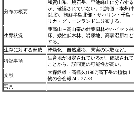
和賀山系、焼石岳、早池峰山に分布する
が、確認されていない。北海道・本州(
分布の概要
以北)、朝鮮半島北部・サハリン・千島
リカ・グリーンランドに分布する。
亜高山～高山帯の針葉樹林やハイマツ林
生育状況
床、矮性低木林、岩礫地、高層湿原など
する。
生存に対する脅威
乾燥化、自然遷移、果実の採取など。
生育地が限定されているが、確認されて
特記事項
ことから、誤同定の可能性が高い。
大森鉄雄・高橋久(1987)高下岳の植物
文献
物の会会報24：27-33
写真