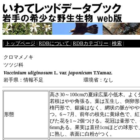
|
トップページ
|
RDBについて
|
RDBカテゴリー
|
検索
|
クロマメノキ
ツツジ科
Vaccinium uliginosum
L. var.
japonicum
T.Yamaz
.
岩手県：情報不足 環境省：なし
高さ30～100cmの夏緑広葉小低木。よ
若枝はやや角張る。葉は互生し、倒卵形
楕円形で、鋸歯はなく、網状の脈がやや
形態
つ。6～7月、前年の枝先に黄緑色で、
びた花を1～2個つける。花冠は壷形で、
6mmある。果実は直径1cmほどの球形
に熟し、表面に白粉がつく。