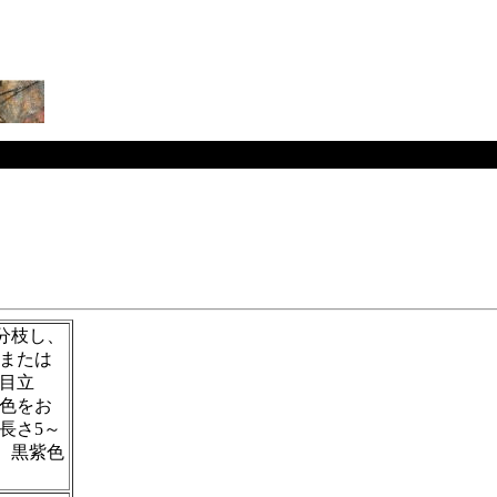
く分枝し、
または
目立
紅色をお
長さ5～
で、黒紫色