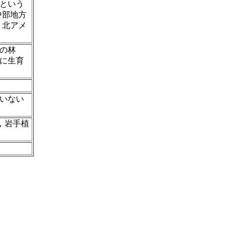
という
中部地方
・北アメ
の林
に生育
いない
Ⅰ，岩手植